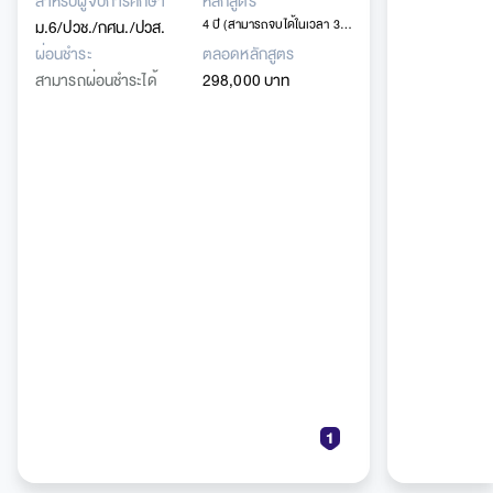
สำหรับผู้จบการศึกษา
หลักสูตร
ม.6/ปวช./กศน./ปวส.
4 ปี​ (สามารถจบได้ในเวลา 3.5
ปี)
ผ่อนชำระ
ตลอดหลักสูตร
สามารถผ่อนชำระได้
298,000 บาท