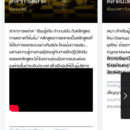
สาขาการตลาด
ตลาดนวัต
Marketi
Marketing
เรียนเฉพาะวั
นักการตลาดรุ่
สาขาการตลาด “เรียนรู้จริง ทำงานจริง กับหลักสูตร
เหมาะสำหรับผู
การตลาดที่เข้มข้น” หลักสูตรการตลาดเป็นหลักสูตรที่
ใหม่
(
Startup
ได้รับการออกแบบอย่างทันสมัย โดยเน้นการผสม
ยุคใหม่
ด้วยกา
ผสานความรู้ทางทฤษฎีควบคู่กับการฝึกปฏิบัติจริง
Digital
Marke
จัดการเรียนก
ตลอดหลักสูตร ได้รับความร่วมมือจากแบรนด์และ
Workshop
เน
หน่วยกิต แบ่ง
องค์กรชั้นนำระดับประเทศ เพื่อฝึกฝนให้เป็นผู้บริหาร
ใช้
Marketing
วิทยานิพนธ์ แ
เจ้าของธุรกิจ และนักการตลาดมืออาชีพที่มีความ
ประสิทธิภาพ
เชี่ยวชาญ ในการวิเคราะห์ การวางแผนการตลาด การ
สำหรับผู้จบก
สร้างแบรนด์ และกำหนดกลยุทธ์ ทั้งการตลาดออฟ
ปริญญาตรี
ไลน์ ออนไลน์ เพิ่มศักยภาพการตลาดด้วยเครื่องมือ
ผ่อนชำระ
การตลาด AI และ ดิจิทัล ทุกความรู้ ทุกวงการ ทุก
สามารถผ่อนชำ
วิชาชีพ ด้านการตลาดครบจบที่นี่ที่เดียว