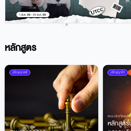
หลักสูตร
ปริญญาตรี
ปริญญาโท
คณะบริหารธุรกิจ
หลักสูต