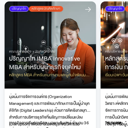
ปริญญาโท
หลักสูตรบัณฑิตศึกษา
ปริญญาโท
คณะบริหารธุรกิจ x
บัณฑิตวิทยาลัย
คณะบริหารธุรกิจ
ปริญญาโท IMBA Innovative
หลักสูต
MBA สำหรับผู้นำธุรกิจยุคใหม่
การเงิน ก
หลักทรัพ
หลักสูตร MBA สำหรับคนทำงานและผู้สนใจพัฒนา
เรียนเฉพาะวั
ศักยภาพธุรกิจ เรียนรู้การบริหาร การตลาด การเงิน
เตรียมสู่สายงา
และนวัตกรรม เพื่อเติบโตในโลกธุรกิจที่เปลี่ยนแปลง
กองทุน และผู้
รวดเร็ว
มุ่งเน้นการจัดการองค์กร (Organization
มุ่งเน้นการพัฒ
Management) และการพัฒนาทักษะการเป็นผู้นำยุค
วิเคราะห์หลัก
ดิจิทัล (Digital Leadership) ด้วยการคิดเชิงกลยุทธ์
จัดการการเงิน
สำหรับการบริหารธุรกิจที่เผชิญการเปลี่ยนแปลง
การเป็นนักวิเค
(การจัดการเรียนการสอน เฉพาะวันเสาร์ จำนวน 36
*หมายเหตุ:
(Disruption) เพื่อสร้างโมเดลธุรกิจนวัตกรรม
กองทุน หรือผู้