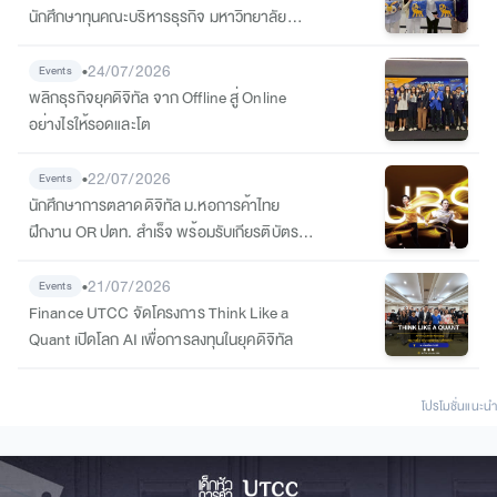
นักศึกษาทุนคณะบริหารธุรกิจ มหาวิทยาลัย
หอการค้าไทย
•
24/07/2026
Events
พลิกธุรกิจยุคดิจิทัล จาก Offline สู่ Online
อย่างไรให้รอดและโต
•
22/07/2026
Events
นักศึกษาการตลาดดิจิทัล ม.หอการค้าไทย
ฝึกงาน OR ปตท. สำเร็จ พร้อมรับเกียรติบัตร
ต่อยอดสู่เส้นทางนักการตลาดมืออาชีพ
•
21/07/2026
Events
Finance UTCC จัดโครงการ Think Like a
Quant เปิดโลก AI เพื่อการลงทุนในยุคดิจิทัล
โปรโมชั่นแนะนํา