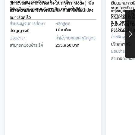
หน่วยกิต แบ่งการศึกษาเป็น
2 แผน คือ แผน 1
(Innovative and Creative Business Model) เพื่อ
เรียนผ่านการฝ
ระยะเวลาเรียน
วิทยานิพนธ์ และแผน 2 การศึกษาค้นคว้าอิสระ)
สร้างความสามารถแข่งขันในตลาดโลกที่เปลี่ยนแปลง
e-learning แล
อย่างน้อย 2 ปี
อย่างรวดเร็ว
Accredited I
ระยะเวลาเรียน 
สำหรับผู้จบการศึกษา
หลักสูตร
(AISA) รวมถึง
การจัดการเรี
ปริญญาตรี
1 ปี 8 เดือน
Securities A
ศึกษาเป็นแผน 
สำหรับผู้จบก
ผ่อนชำระ
ค่าใช้จ่ายตลอดหลักสูตร
ปริญญาตรี
สามารถผ่อนชำระได้
255,950 บาท
ผ่อนชำระ
สามารถผ่อนชำ