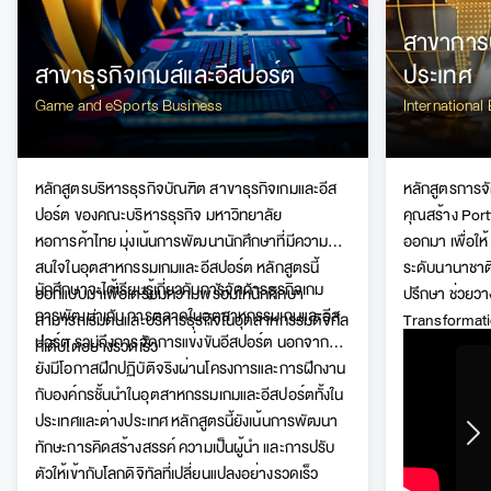
สาขาการบ
สาขาธุรกิจเกมส์และอีสปอร์ต
ประเทศ
Game and eSports Business
Internationa
หลักสูตรบริหารธุรกิจบัณฑิต สาขาธุรกิจเกมและอีส
หลักสูตรการจั
ปอร์ต ของคณะบริหารธุรกิจ มหาวิทยาลัย
คุณสร้าง Portf
หอการค้าไทย มุ่งเน้นการพัฒนานักศึกษาที่มีความ
ออกมา เพื่อให
สนใจในอุตสาหกรรมเกมและอีสปอร์ต หลักสูตรนี้
ระดับนานาชาติ
นักศึกษาจะได้เรียนรู้เกี่ยวกับการจัดการธุรกิจเกม
ออกแบบมาเพื่อเตรียมความพร้อมให้นักศึกษา
ปรึกษา ช่วยวา
การพัฒนาเกม การตลาดในอุตสาหกรรมเกมและอีส
สามารถเริ่มต้นและบริหารธุรกิจในอุตสาหกรรมดิจิทัล
Transformatio
ปอร์ต รวมถึงการจัดการแข่งขันอีสปอร์ต นอกจากนี้
ที่เติบโตอย่างรวดเร็ว
ลง) ในยุคดิจิ
ยังมีโอกาสฝึกปฏิบัติจริงผ่านโครงการและการฝึกงาน
กับองค์กรชั้นนำในอุตสาหกรรมเกมและอีสปอร์ตทั้งใน
ประเทศและต่างประเทศ หลักสูตรนี้ยังเน้นการพัฒนา
ทักษะการคิดสร้างสรรค์ ความเป็นผู้นำ และการปรับ
ตัวให้เข้ากับโลกดิจิทัลที่เปลี่ยนแปลงอย่างรวดเร็ว