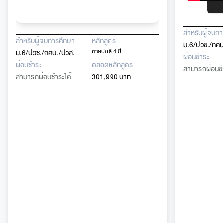
สำหรับผู้จบก
สำหรับผู้จบการศึกษา
หลักสูตร
ม.6/ปวช./กศน
ม.6/ปวช./กศน./ปวส.
ภาคปกติ 4 ปี
ผ่อนชำระ
ผ่อนชำระ
ตลอดหลักสูตร
สามารถผ่อนชำ
สามารถผ่อนชำระได้
301,990 บาท